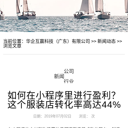
当前位置：
华企互赢科技（广东）有限公司
>>
新闻动态
>>
浏览文章
公司
新闻
行业
资讯
活动
如何在小程序里进行盈利？
信息
这个服装店转化率高达44%
日期：2019年07月02日 浏览：
次